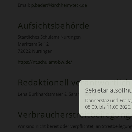
Email:
p.bader@kirchheim-teck.de
Aufsichtsbehörde
Staatliches Schulamt Nürtingen
Marktstraße 12
72622 Nürtingen
https://nt.schulamt-bw.de/
Redaktionell verantwortlich
Sekretariatsöff
Lena Burkhardtsmaier & Sarah Heitzler
Donnerstag und Freita
08.09. bis 11.09.2026,
Verbraucher­streit­beilegung/
Wir sind nicht bereit oder verpflichtet, an Streitbeileg