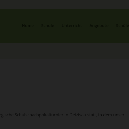
Home
Schule
Unterricht
Angebote
Schüle
ische Schulschachpokalturnier in Deizisau statt, in dem unser