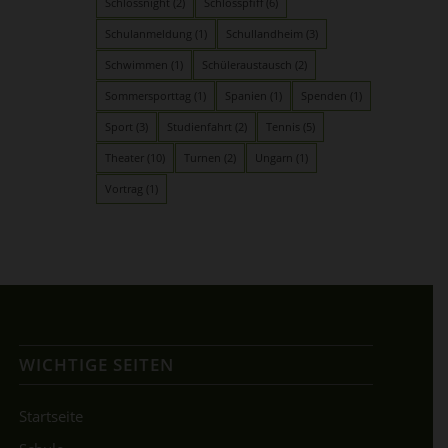
Schlossnight
(2)
Schlosspfiff
(6)
Schulanmeldung
(1)
Schullandheim
(3)
Schwimmen
(1)
Schüleraustausch
(2)
Sommersporttag
(1)
Spanien
(1)
Spenden
(1)
Sport
(3)
Studienfahrt
(2)
Tennis
(5)
Theater
(10)
Turnen
(2)
Ungarn
(1)
Vortrag
(1)
WICHTIGE SEITEN
Startseite