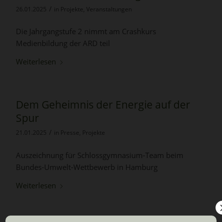
/
26.01.2025
in
Projekte
,
Veranstaltungen
Die Jahrgangstufe 2 nimmt am Crashkurs
Medienbildung der ARD teil
Weiterlesen
Dem Geheimnis der Energie auf der
Spur
/
21.01.2025
in
Presse
,
Projekte
Auszeichnung für Schlossgymnasium-Team beim
Bundes-Umwelt-Wettbewerb in Hamburg
Weiterlesen