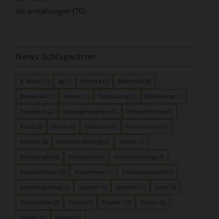
Veranstaltungen
(70)
News Schlagwörter
8. Klasse
(1)
ag
(1)
Amerika
(1)
Basketball
(9)
Bienen-AG
(1)
chemie
(1)
Einschulung
(1)
Elternbeirat
(1)
Frankreich
(2)
Ganztagesangebot
(1)
Infonachmittag
(1)
Kunst
(2)
Mensa
(6)
oberstufe
(1)
Partnerschule
(1)
Podcast
(3)
Politische Bildung
(1)
Schach
(1)
Schlossnight
(2)
Schlosspfiff
(6)
Schulanmeldung
(1)
Schullandheim
(3)
Schwimmen
(1)
Schüleraustausch
(2)
Sommersporttag
(1)
Spanien
(1)
Spenden
(1)
Sport
(3)
Studienfahrt
(2)
Tennis
(5)
Theater
(10)
Turnen
(2)
Ungarn
(1)
Vortrag
(1)