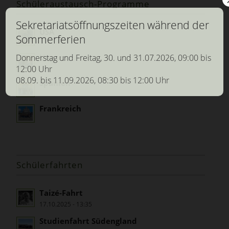
Schüleraustausch-Programme
Sekretariatsöffnungszeiten während der
USA
Sommerferien
Donnerstag und Freitag, 30. und 31.07.2026, 09:00 bis
Ungarn
12:00 Uhr
08.09. bis 11.09.2026, 08:30 bis 12:00 Uhr
Spanien
Frankreich
Schülerfahrten
Taizé-Fahrt
17.10.2025 - 13:35
Studienfahrt Südengland