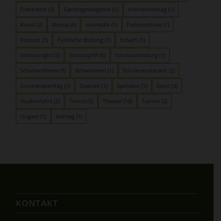
Frankreich
(2)
Ganztagesangebot
(1)
Infonachmittag
(1)
Kunst
(2)
Mensa
(6)
oberstufe
(1)
Partnerschule
(1)
Podcast
(3)
Politische Bildung
(1)
Schach
(1)
Schlossnight
(2)
Schlosspfiff
(6)
Schulanmeldung
(1)
Schullandheim
(3)
Schwimmen
(1)
Schüleraustausch
(2)
Sommersporttag
(1)
Spanien
(1)
Spenden
(1)
Sport
(3)
Studienfahrt
(2)
Tennis
(5)
Theater
(10)
Turnen
(2)
Ungarn
(1)
Vortrag
(1)
KONTAKT