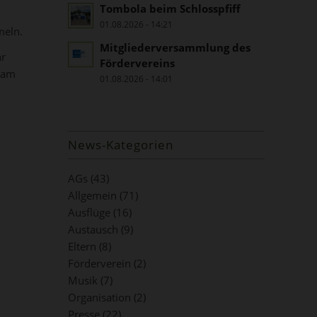
Tombola beim Schlosspfiff
01.08.2026 - 14:21
meln.
Mitgliederversammlung des
hr
Fördervereins
e am
01.08.2026 - 14:01
News-Kategorien
AGs
(43)
Allgemein
(71)
Ausflüge
(16)
Austausch
(9)
Eltern
(8)
Förderverein
(2)
Musik
(7)
Organisation
(2)
Presse
(22)