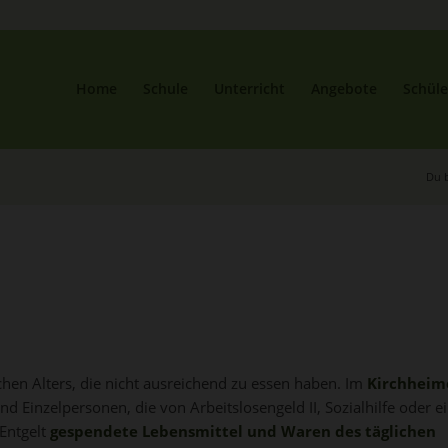
Home
Schule
Unterricht
Angebote
Schüle
Du b
en Alters, die nicht ausreichend zu essen haben. Im
Kirchheim
d Einzelpersonen, die von Arbeitslosengeld II, Sozialhilfe oder 
Entgelt
gespendete Lebensmittel und Waren des täglichen