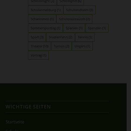
Schlossnight
(2)
Schlosspfiff
(6)
Schulanmeldung
(1)
Schullandheim
(3)
Schwimmen
(1)
Schüleraustausch
(2)
Sommersporttag
(1)
Spanien
(1)
Spenden
(1)
Sport
(3)
Studienfahrt
(2)
Tennis
(5)
Theater
(10)
Turnen
(2)
Ungarn
(1)
Vortrag
(1)
WICHTIGE SEITEN
Startseite