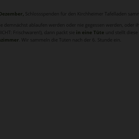
 Dezember,
Schlossspenden für den Kirchheimer Tafelladen sam
die demnächst ablaufen werden oder nie gegessen werden, oder i
ICHT: Frischwaren!), dann packt sie
in eine Tüte
und stellt dies
enzimmer
. Wir sammeln die Tüten nach der 6. Stunde ein.