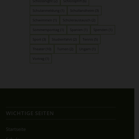
Schlossnight
(2)
Schlosspfiff
(6)
Schulanmeldung
(1)
Schullandheim
(3)
Schwimmen
(1)
Schüleraustausch
(2)
Sommersporttag
(1)
Spanien
(1)
Spenden
(1)
Sport
(3)
Studienfahrt
(2)
Tennis
(5)
Theater
(10)
Turnen
(2)
Ungarn
(1)
Vortrag
(1)
WICHTIGE SEITEN
Startseite