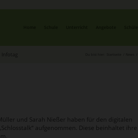
Home
Schule
Unterricht
Angebote
Schüle
 Infotag
Du bist hier:
Startseite
/
News
/
Müller und Sarah Nießer haben für den digitalen
 „Schlosstalk“ aufgenommen. Diese beinhaltet ihre
um.