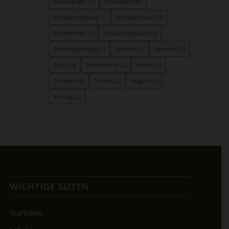
Schlossnight
(2)
Schlosspfiff
(6)
Schulanmeldung
(1)
Schullandheim
(3)
Schwimmen
(1)
Schüleraustausch
(2)
Sommersporttag
(1)
Spanien
(1)
Spenden
(1)
Sport
(3)
Studienfahrt
(2)
Tennis
(5)
Theater
(10)
Turnen
(2)
Ungarn
(1)
Vortrag
(1)
WICHTIGE SEITEN
Startseite