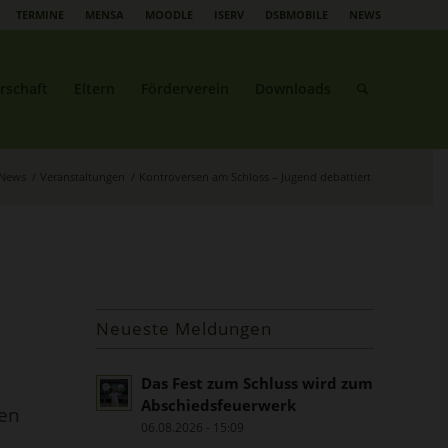
TERMINE
MENSA
MOODLE
ISERV
DSBMOBILE
NEWS
rschaft
Eltern
Förderverein
Downloads
News
/
Veranstaltungen
/
Kontroversen am Schloss – Jugend debattiert
Neueste Meldungen
Das Fest zum Schluss wird zum
Abschiedsfeuerwerk
den
06.08.2026 - 15:09