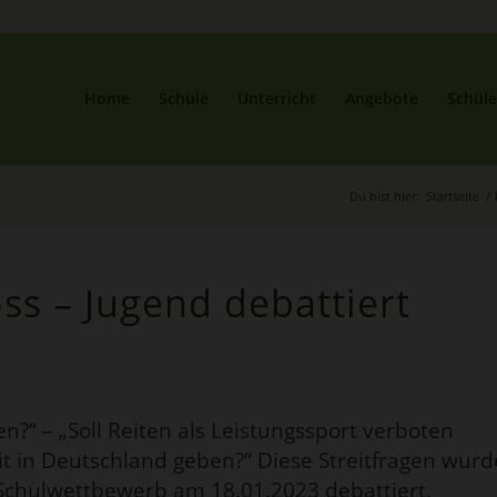
Home
Schule
Unterricht
Angebote
Schüle
Du bist hier:
Startseite
/
s – Jugend debattiert
n?“ – „Soll Reiten als Leistungssport verboten
zeit in Deutschland geben?“ Diese Streitfragen wur
Schulwettbewerb am 18.01.2023 debattiert.