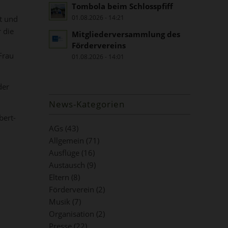
Tombola beim Schlosspfiff
01.08.2026 - 14:21
t und
 die
Mitgliederversammlung des
Fördervereins
Frau
01.08.2026 - 14:01
der
News-Kategorien
bert-
AGs
(43)
.
Allgemein
(71)
Ausflüge
(16)
Austausch
(9)
Eltern
(8)
Förderverein
(2)
Musik
(7)
Organisation
(2)
Presse
(22)