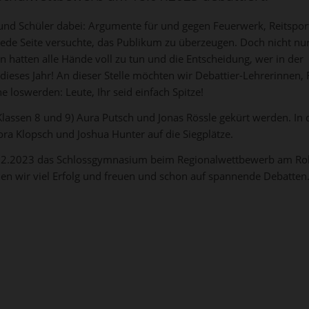
und Schüler dabei: Argumente für und gegen Feuerwerk, Reitspor
 jede Seite versuchte, das Publikum zu überzeugen. Doch nicht nur
 hatten alle Hände voll zu tun und die Entscheidung, wer in der
dieses Jahr! An dieser Stelle möchten wir Debattier-Lehrerinnen, 
e loswerden: Leute, Ihr seid einfach Spitze!
 (Klassen 8 und 9) Aura Putsch und Jonas Rössle gekürt werden. In 
Cora Klopsch und Joshua Hunter auf die Siegplätze.
8.02.2023 das Schlossgymnasium beim Regionalwettbewerb am Ro
 wir viel Erfolg und freuen und schon auf spannende Debatten