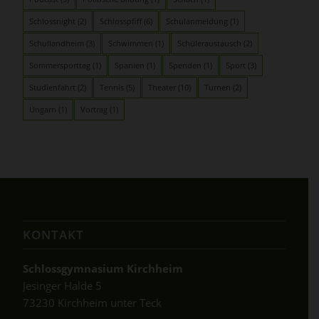
Schlossnight
(2)
Schlosspfiff
(6)
Schulanmeldung
(1)
Schullandheim
(3)
Schwimmen
(1)
Schüleraustausch
(2)
Sommersporttag
(1)
Spanien
(1)
Spenden
(1)
Sport
(3)
Studienfahrt
(2)
Tennis
(5)
Theater
(10)
Turnen
(2)
Ungarn
(1)
Vortrag
(1)
KONTAKT
Schlossgymnasium Kirchheim
Jesinger Halde 5
73230 Kirchheim unter Teck