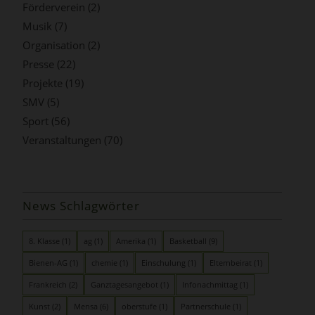
Förderverein
(2)
Musik
(7)
Organisation
(2)
Presse
(22)
Projekte
(19)
SMV
(5)
Sport
(56)
Veranstaltungen
(70)
News Schlagwörter
8. Klasse
(1)
ag
(1)
Amerika
(1)
Basketball
(9)
Bienen-AG
(1)
chemie
(1)
Einschulung
(1)
Elternbeirat
(1)
Frankreich
(2)
Ganztagesangebot
(1)
Infonachmittag
(1)
Kunst
(2)
Mensa
(6)
oberstufe
(1)
Partnerschule
(1)