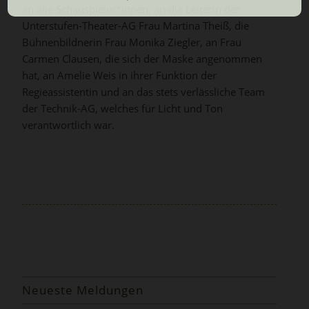
an alle Schauspieler*innen, an die Leiterin der
Unterstufen-Theater-AG Frau Martina Theiß, die
Bühnenbildnerin Frau Monika Ziegler, an Frau
Carmen Clausen, die sich der Maske angenommen
hat, an Amelie Weis in ihrer Funktion der
Regieassistentin und an das stets verlässliche Team
der Technik-AG, welches für Licht und Ton
verantwortlich war.
Neueste Meldungen