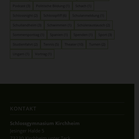
Podcast
(3)
Politische Bildung
(1)
Schach
(1)
Schlossnight
(2)
Schlosspfiff
(6)
Schulanmeldung
(1)
Schullandheim
(3)
Schwimmen
(1)
Schüleraustausch
(2)
Sommersporttag
(1)
Spanien
(1)
Spenden
(1)
Sport
(3)
Studienfahrt
(2)
Tennis
(5)
Theater
(10)
Turnen
(2)
Ungarn
(1)
Vortrag
(1)
KONTAKT
Schlossgymnasium Kirchheim
Jesinger Halde 5
73230 Kirchheim unter Teck