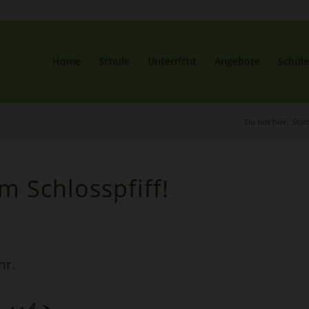
Home
Schule
Unterricht
Angebote
Schüle
Du bist hier:
Start
m Schlosspfiff!
hr.