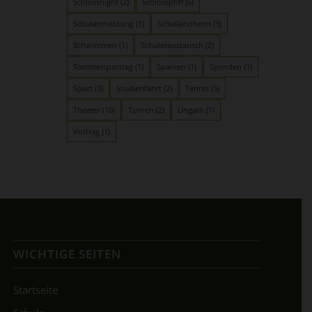
Schlossnight
(2)
Schlosspfiff
(6)
Schulanmeldung
(1)
Schullandheim
(3)
Schwimmen
(1)
Schüleraustausch
(2)
Sommersporttag
(1)
Spanien
(1)
Spenden
(1)
Sport
(3)
Studienfahrt
(2)
Tennis
(5)
Theater
(10)
Turnen
(2)
Ungarn
(1)
Vortrag
(1)
WICHTIGE SEITEN
Startseite