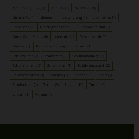
8. Klasse
(1)
ag
(1)
Amerika
(1)
Basketball
(9)
Bienen-AG
(1)
chemie
(1)
Einschulung
(1)
Elternbeirat
(1)
Frankreich
(2)
Ganztagesangebot
(1)
Infonachmittag
(1)
Kunst
(2)
Mensa
(6)
oberstufe
(1)
Partnerschule
(1)
Podcast
(3)
Politische Bildung
(1)
Schach
(1)
Schlossnight
(2)
Schlosspfiff
(6)
Schulanmeldung
(1)
Schullandheim
(3)
Schwimmen
(1)
Schüleraustausch
(2)
Sommersporttag
(1)
Spanien
(1)
Spenden
(1)
Sport
(3)
Studienfahrt
(2)
Tennis
(5)
Theater
(10)
Turnen
(2)
Ungarn
(1)
Vortrag
(1)