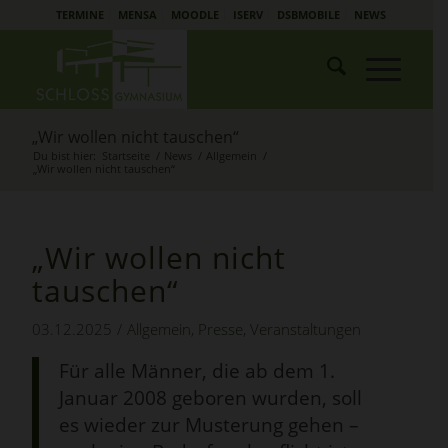
TERMINE
MENSA
MOODLE
ISERV
DSBMOBILE
NEWS
„Wir wollen nicht tauschen“
Du bist hier:
Startseite
/
News
/
Allgemein
/
„Wir wollen nicht tauschen“
„
Wir wollen nicht
tauschen
“
03.12.2025
/
Allgemein
,
Presse
,
Veranstaltungen
Für alle Männer, die ab dem 1.
Januar 2008 geboren wurden, soll
es wieder zur Musterung gehen –