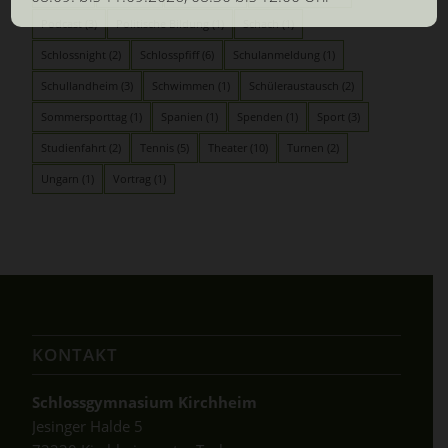
Podcast
(3)
Politische Bildung
(1)
Schach
(1)
Schlossnight
(2)
Schlosspfiff
(6)
Schulanmeldung
(1)
Schullandheim
(3)
Schwimmen
(1)
Schüleraustausch
(2)
Sommersporttag
(1)
Spanien
(1)
Spenden
(1)
Sport
(3)
Studienfahrt
(2)
Tennis
(5)
Theater
(10)
Turnen
(2)
Ungarn
(1)
Vortrag
(1)
KONTAKT
Schlossgymnasium Kirchheim
Jesinger Halde 5