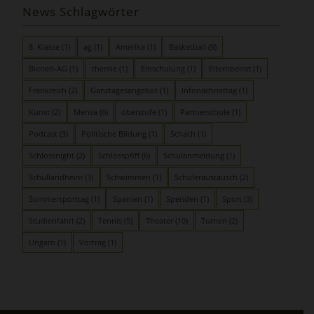
News Schlagwörter
8. Klasse
(1)
ag
(1)
Amerika
(1)
Basketball
(9)
Bienen-AG
(1)
chemie
(1)
Einschulung
(1)
Elternbeirat
(1)
Frankreich
(2)
Ganztagesangebot
(1)
Infonachmittag
(1)
Kunst
(2)
Mensa
(6)
oberstufe
(1)
Partnerschule
(1)
Podcast
(3)
Politische Bildung
(1)
Schach
(1)
Schlossnight
(2)
Schlosspfiff
(6)
Schulanmeldung
(1)
Schullandheim
(3)
Schwimmen
(1)
Schüleraustausch
(2)
Sommersporttag
(1)
Spanien
(1)
Spenden
(1)
Sport
(3)
Studienfahrt
(2)
Tennis
(5)
Theater
(10)
Turnen
(2)
Ungarn
(1)
Vortrag
(1)