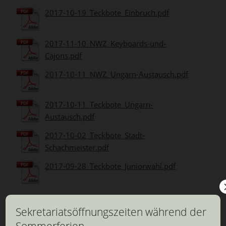
2017-10-19_Teckbote_Einbruch.pdf
2017-11-10_NWZ_Keyboards-und-
Cajons.pdf
2017-10-11_NWZ_Ungarn-Austausch.pdf
2017-10-11_Teckbote_Ungarn-
Austausch.pdf
2017-10-02_Teckbote_Stadt-
Schachmeister.pdf
2017-09-28_Teckbote_Juniorwahl.pdf
Sekretariatsöffnungszeiten während der
Sommerferien